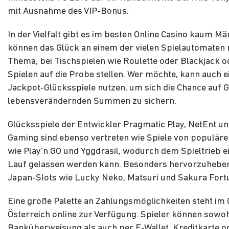
mit Ausnahme des VIP-Bonus.
In der Vielfalt gibt es im besten Online Casino kaum Mä
können das Glück an einem der vielen Spielautomaten 
Thema, bei Tischspielen wie Roulette oder Blackjack od
Spielen auf die Probe stellen. Wer möchte, kann auch e
Jackpot-Glücksspiele nutzen, um sich die Chance auf 
lebensverändernden Summen zu sichern.
Glücksspiele der Entwickler Pragmatic Play, NetEnt un
Gaming sind ebenso vertreten wie Spiele von populäre
wie Play’n GO und Yggdrasil, wodurch dem Spieltrieb e
Lauf gelassen werden kann. Besonders hervorzuheben
Japan-Slots wie Lucky Neko, Matsuri und Sakura Fort
Eine große Palette an Zahlungsmöglichkeiten steht im 
Österreich online zur Verfügung. Spieler können sowo
Banküberweisung als auch per E-Wallet, Kreditkarte o