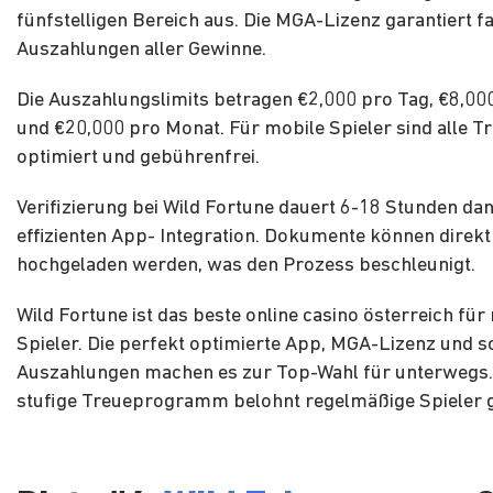
fünfstelligen Bereich aus. Die MGA-Lizenz garantiert fa
Auszahlungen aller Gewinne.
Die Auszahlungslimits betragen €2,000 pro Tag, €8,0
und €20,000 pro Monat. Für mobile Spieler sind alle T
optimiert und gebührenfrei.
Verifizierung bei Wild Fortune dauert 6-18 Stunden da
effizienten App- Integration. Dokumente können direkt
hochgeladen werden, was den Prozess beschleunigt.
Wild Fortune ist das beste online casino österreich für
Spieler. Die perfekt optimierte App, MGA-Lizenz und s
Auszahlungen machen es zur Top-Wahl für unterwegs.
stufige Treueprogramm belohnt regelmäßige Spieler 