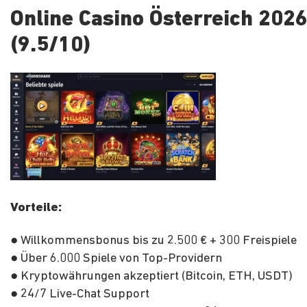
Online Casino Österreich 202
(9.5/10)
Vorteile:
● Willkommensbonus bis zu 2.500 € + 300 Freispiele
● Über 6.000 Spiele von Top-Providern
● Kryptowährungen akzeptiert (Bitcoin, ETH, USDT)
● 24/7 Live-Chat Support