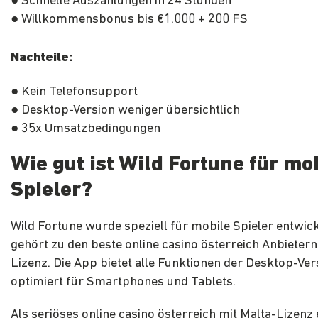
● Schnelle Auszahlungen in 24 Stunden
● Willkommensbonus bis €1.000 + 200 FS
Nachteile:
● Kein Telefonsupport
● Desktop-Version weniger übersichtlich
● 35x Umsatzbedingungen
Wie gut ist Wild Fortune für mo
Spieler?
Wild Fortune wurde speziell für mobile Spieler entwic
gehört zu den beste online casino österreich Anbieter
Lizenz. Die App bietet alle Funktionen der Desktop-Ver
optimiert für Smartphones und Tablets.
Als seriöses online casino österreich mit Malta-Lizenz e