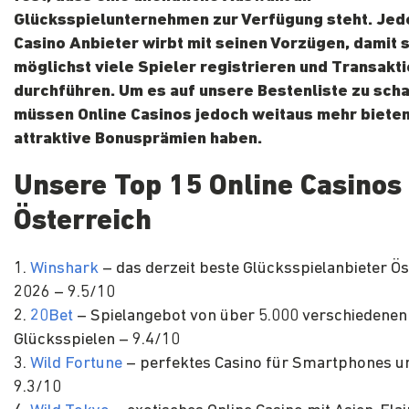
Glücksspielunternehmen zur Verfügung steht. Jed
Casino Anbieter wirbt mit seinen Vorzügen, damit 
möglichst viele Spieler registrieren und Transakt
durchführen. Um es auf unsere Bestenliste zu scha
müssen Online Casinos jedoch weitaus mehr bieten
attraktive Bonusprämien haben.
Unsere Top 15 Online Casinos 
Österreich
1.
Winshark
– das derzeit beste Glücksspielanbieter Ös
2026 – 9.5/10
2.
20Bet
– Spielangebot von über 5.000 verschiedenen
Glücksspielen – 9.4/10
3.
Wild Fortune
– perfektes Casino für Smartphones un
9.3/10