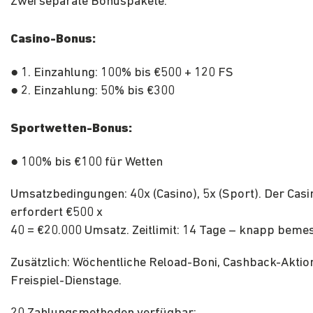
Zwei separate Bonuspakete:
Casino-Bonus:
● 1. Einzahlung: 100% bis €500 + 120 FS
● 2. Einzahlung: 50% bis €300
Sportwetten-Bonus:
● 100% bis €100 für Wetten
Umsatzbedingungen: 40x (Casino), 5x (Sport). Der Cas
erfordert €500 x
40 = €20.000 Umsatz. Zeitlimit: 14 Tage – knapp beme
Zusätzlich: Wöchentliche Reload-Boni, Cashback-Aktio
Freispiel-Dienstage.