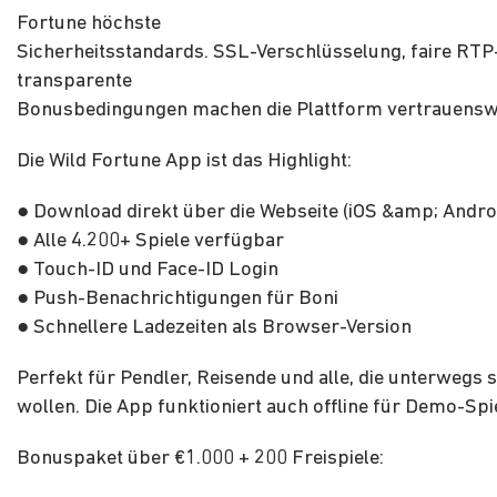
Fortune höchste
Sicherheitsstandards. SSL-Verschlüsselung, faire RTP
transparente
Bonusbedingungen machen die Plattform vertrauensw
Die Wild Fortune App ist das Highlight:
● Download direkt über die Webseite (iOS &amp; Andro
● Alle 4.200+ Spiele verfügbar
● Touch-ID und Face-ID Login
● Push-Benachrichtigungen für Boni
● Schnellere Ladezeiten als Browser-Version
Perfekt für Pendler, Reisende und alle, die unterwegs 
wollen. Die App funktioniert auch offline für Demo-Spi
Bonuspaket über €1.000 + 200 Freispiele: