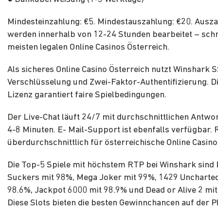
Mindesteinzahlung: €5. Mindestauszahlung: €20. Ausz
werden innerhalb von 12-24 Stunden bearbeitet – schne
meisten legalen Online Casinos Österreich.
Als sicheres Online Casino Österreich nutzt Winshark 
Verschlüsselung und Zwei-Faktor-Authentifizierung. D
Lizenz garantiert faire Spielbedingungen.
Der Live-Chat läuft 24/7 mit durchschnittlichen Antwo
4-8 Minuten. E- Mail-Support ist ebenfalls verfügbar.
überdurchschnittlich für österreichische Online Casino
Die Top-5 Spiele mit höchstem RTP bei Winshark sind
Suckers mit 98%, Mega Joker mit 99%, 1429 Uncharted
98.6%, Jackpot 6000 mit 98.9% und Dead or Alive 2 mit
Diese Slots bieten die besten Gewinnchancen auf der P