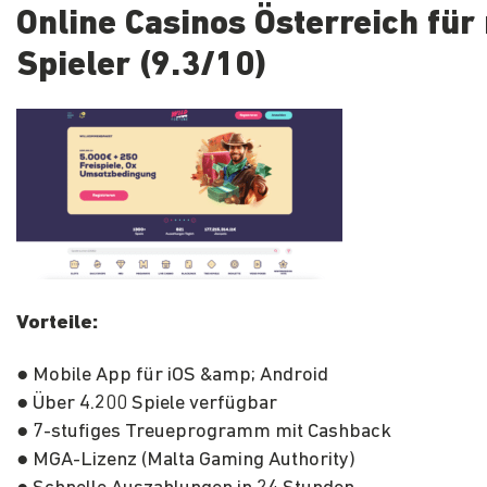
Online Casinos Österreich für
Spieler (9.3/10)
Vorteile:
● Mobile App für iOS &amp; Android
● Über 4.200 Spiele verfügbar
● 7-stufiges Treueprogramm mit Cashback
● MGA-Lizenz (Malta Gaming Authority)