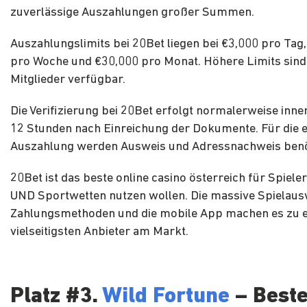
zuverlässige Auszahlungen großer Summen.
Auszahlungslimits bei 20Bet liegen bei €3,000 pro Tag
pro Woche und €30,000 pro Monat. Höhere Limits sind 
Mitglieder verfügbar.
Die Verifizierung bei 20Bet erfolgt normalerweise inne
12 Stunden nach Einreichung der Dokumente. Für die e
Auszahlung werden Ausweis und Adressnachweis benö
20Bet ist das beste online casino österreich für Spieler
UND Sportwetten nutzen wollen. Die massive Spielaus
Zahlungsmethoden und die mobile App machen es zu 
vielseitigsten Anbieter am Markt.
Platz #3.
Wild Fortune
– Best