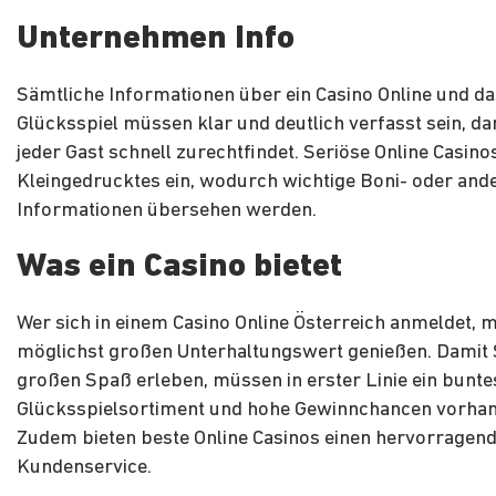
Unternehmen Info
Sämtliche Informationen über ein Casino Online und da
Glücksspiel müssen klar und deutlich verfasst sein, da
jeder Gast schnell zurechtfindet. Seriöse Online Casino
Kleingedrucktes ein, wodurch wichtige Boni- oder and
Informationen übersehen werden.
Was ein Casino bietet
Wer sich in einem Casino Online Österreich anmeldet, 
möglichst großen Unterhaltungswert genießen. Damit 
großen Spaß erleben, müssen in erster Linie ein bunte
Glücksspielsortiment und hohe Gewinnchancen vorhan
Zudem bieten beste Online Casinos einen hervorragen
Kundenservice.