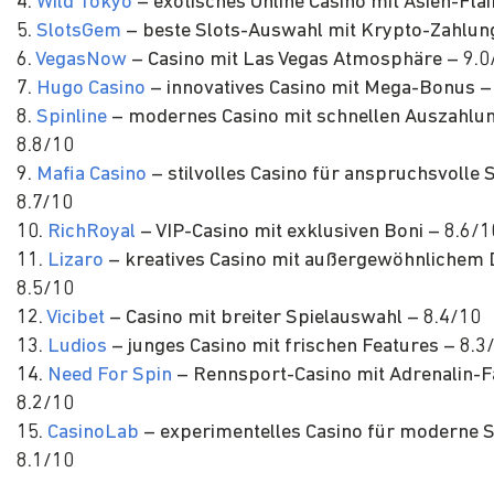
4.
Wild Tokyo
– exotisches Online Casino mit Asien-Flai
5.
SlotsGem
– beste Slots-Auswahl mit Krypto-Zahlun
6.
VegasNow
– Casino mit Las Vegas Atmosphäre – 9.0
7.
Hugo Casino
– innovatives Casino mit Mega-Bonus –
8.
Spinline
– modernes Casino mit schnellen Auszahlu
8.8/10
9.
Mafia Casino
– stilvolles Casino für anspruchsvolle S
8.7/10
10.
RichRoyal
– VIP-Casino mit exklusiven Boni – 8.6/1
11.
Lizaro
– kreatives Casino mit außergewöhnlichem 
8.5/10
12.
Vicibet
– Casino mit breiter Spielauswahl – 8.4/10
13.
Ludios
– junges Casino mit frischen Features – 8.3
14.
Need For Spin
– Rennsport-Casino mit Adrenalin-F
8.2/10
15.
CasinoLab
– experimentelles Casino für moderne S
8.1/10