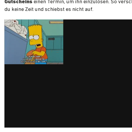
Gutscheins
einen Termin, um ihn einzulösen. So vers
du keine Zeit und schiebst es nicht auf.