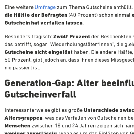
Eine weitere
Umfrage
zum Thema Gutscheine enthüllt,
die Hälfte der Befragten
(40 Prozent) schon einmal
Gutschein hat verfallen lassen
.
Besonders tragisch:
Zwölf Prozent
der Beschenkten s
das betrifft, sogar „Wiederholungstäter*innen“, die gle
Gutscheine nicht eingelöst
haben. Die andere Hälfte,
50 Prozent, gibt jedoch an, dass ihnen dieses Missgesc
nie passiert ist.
Generation-Gap: Alter beeinfl
Gutscheinverfall
Interessanterweise gibt es große
Unterschiede zwis
Altersgruppen
, was das Verfallen von Gutscheinen bet
Menschen
zwischen 18 und 24 Jahren zeigen sich näm
weniger zuverlässig
, wenn es um das Einlösen von G