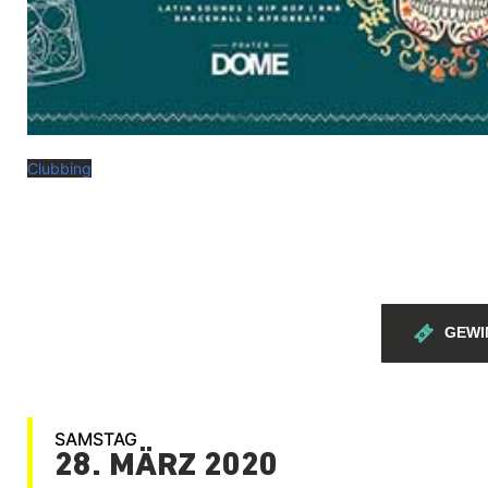
Clubbing
ABGESAGT: MIXWOCH
@ VIE I PEE - FEBRUAR
DONNERSTAG, 12. MÄRZ
2020 ab 22:00
GEWI
SAMSTAG
28. MÄRZ 2020