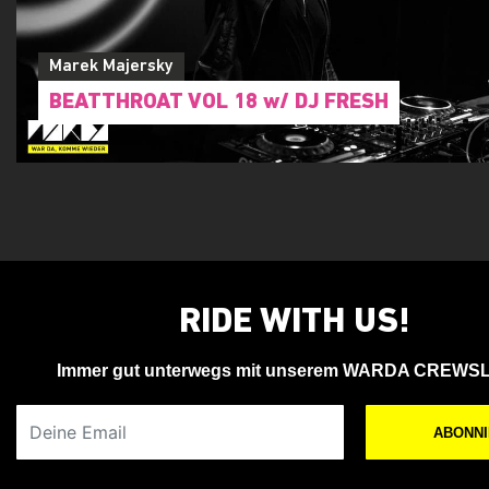
Ab Absurdo // Bubble & Egorythmia
Marek Majersky
BEATTHROAT VOL 18 w/ DJ FRESH