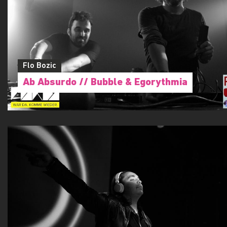
Laura Chiara Pichler
Silent Disco
Flo Bozic