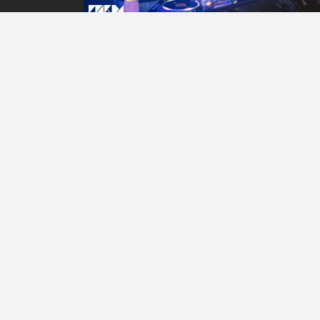
16
Fotos
David Seelos
COMRADE DNB presents
SEROTONE RECORDINGS