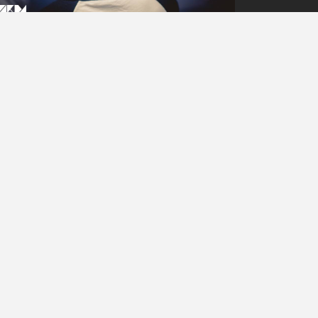
111
Fotos
Marek Majersky
BAD TASTE & KARAOKE PARTY
@ SUB, WN