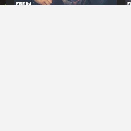
4
101
Fotos
Julian Haugeneder
Comrade DNB w/ Zombie Cats &
Disaszt
RIDE WITH US!