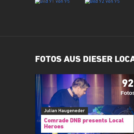
FOTOS AUS DIESER LOC
92
Foto
Julian Haugeneder
Comrade DNB presents Local
Heroes