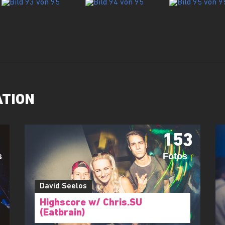
ATION
153
s
Fotos
David Seelos
Highscore w/ Chris.SU
(Eatbrain)