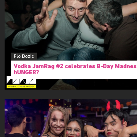
Flo Bozic
Vodka JamRag #2 celebrates B-Day Madness
hUNGER?