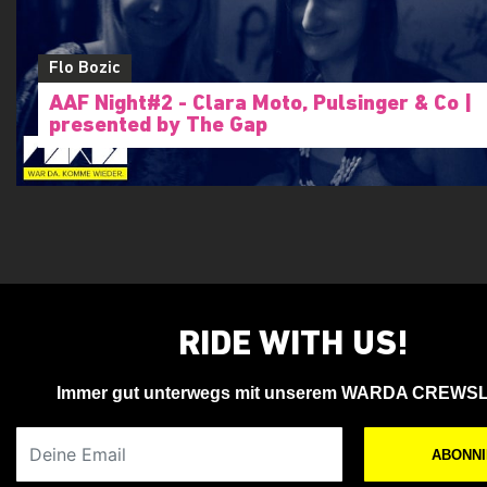
Flo Bozic
AAF Night#2 - Clara Moto, Pulsinger & Co |
presented by The Gap
RIDE WITH US!
Immer gut unterwegs mit unserem WARDA CREWS
Deine Email
ABONN