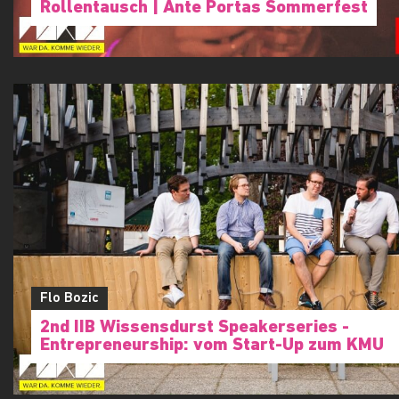
Rollentausch | Ante Portas Sommerfest
Flo Bozic
2nd IIB Wissensdurst Speakerseries -
Entrepreneurship: vom Start-Up zum KMU