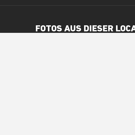
FOTOS AUS DIESER LOC
36
Foto
Flo Bozic
Crazy
28