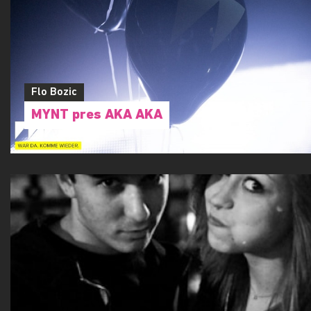
Jürgen Bogner
Shutdown#9 w. Neco & Srsly
Flo Bozic
MYNT pres AKA AKA