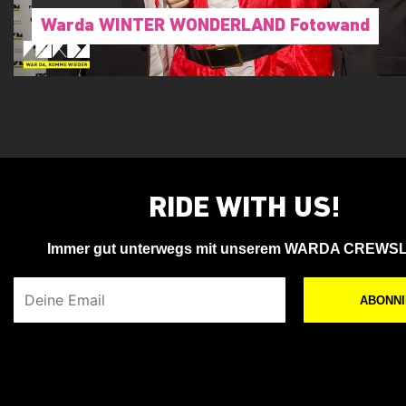
Ian LeNerd
Warda WINTER WONDERLAND Fotowand