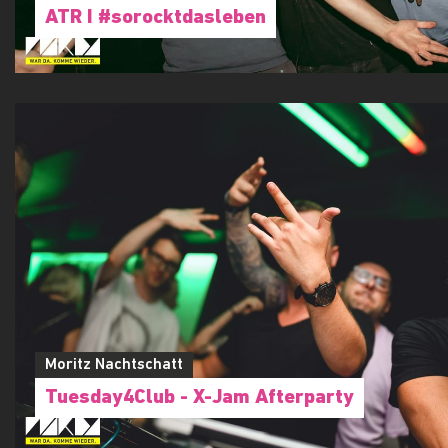
ATR I #sorocktdasleben
Moritz Nachtschatt
Tuesday4Club - X-Jam Afterparty