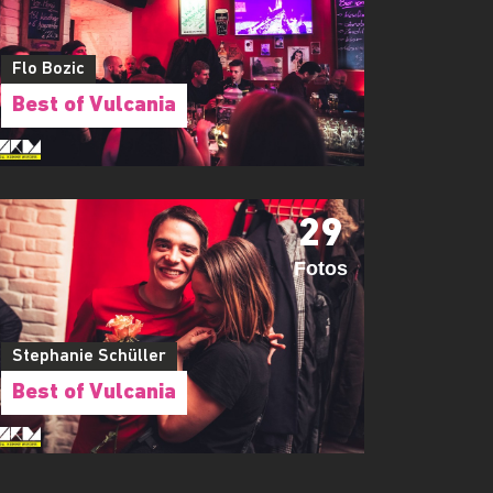
Flo Bozic
Best of Vulcania
29
Fotos
Stephanie Schüller
Best of Vulcania