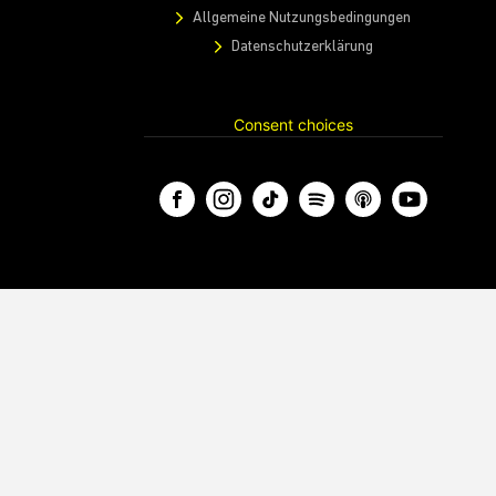
Gaming
Nightlife und Musik
Nachhaltigkeit
Wien und Österreich
Information
Impressum
Allgemeine Nutzungsbedingungen
Datenschutzerklärung
Consent choices