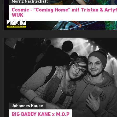
Moritz Nachtschatt
Cosmic - "Coming Home" mit Tristan & Artyf
WUK
Johannes Kaupe
BIG DADDY KANE x M.O.P