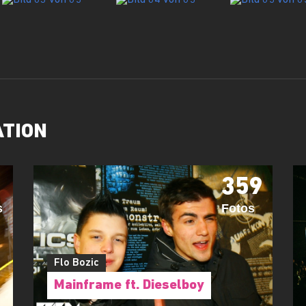
ATION
359
s
Fotos
Flo Bozic
Mainframe ft. Dieselboy