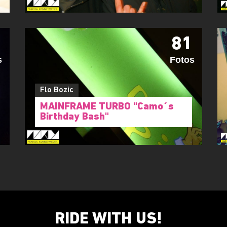
81
s
Fotos
Flo Bozic
MAINFRAME TURBO "Camo´s
Birthday Bash"
RIDE WITH US!