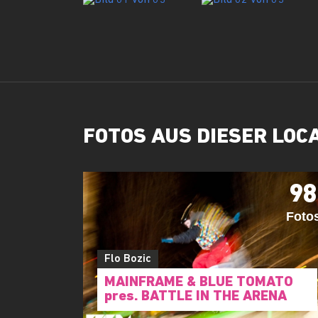
FOTOS AUS DIESER LOC
98
Foto
Flo Bozic
MAINFRAME & BLUE TOMATO
pres. BATTLE IN THE ARENA