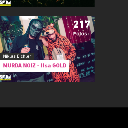
217
Fotos
Niklas Eichler
MURDA NOIZ - Ilsa GOLD