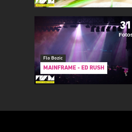
31
Foto
Flo Bozic
MAINFRAME - ED RUSH