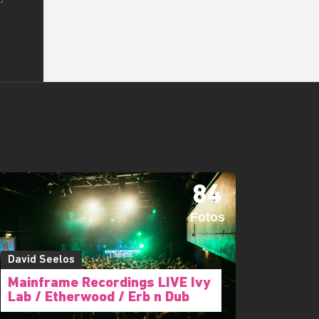
84
Fotos
David Seelos
Mainframe Recordings LIVE Ivy
Lab / Etherwood / Erb n Dub