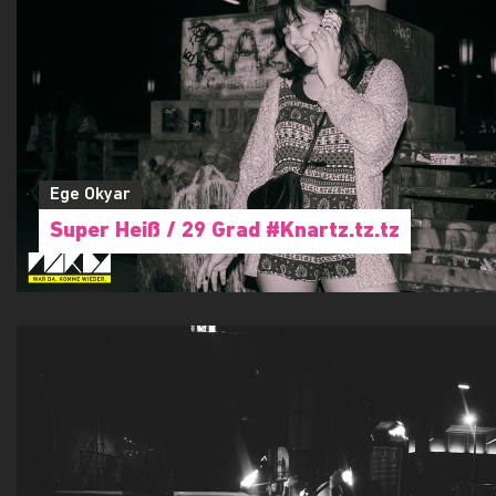
Ege Okyar
Super Heiß / 29 Grad #Knartz.tz.tz