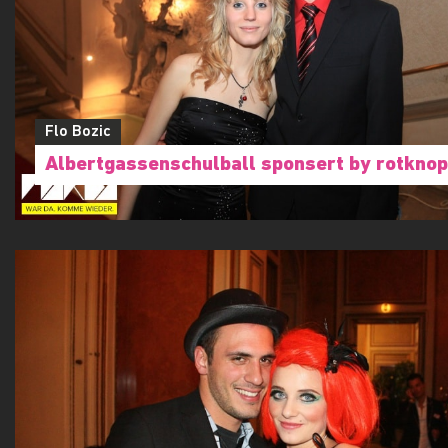
Flo Bozic
Albertgassenschulball sponsert by rotknop