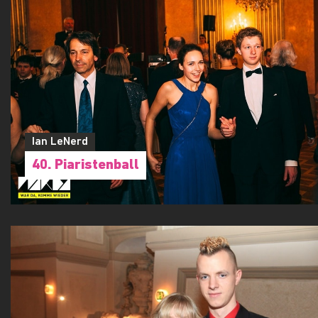
Ian LeNerd
40. Piaristenball