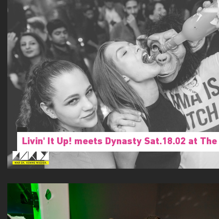
Livin' It Up! meets Dynasty Sat.18.02 at Th