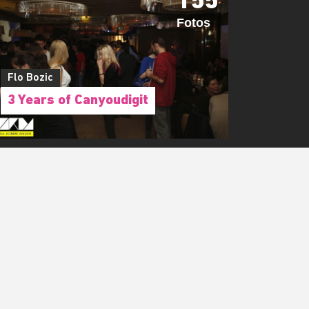
155
Fotos
Flo Bozic
3 Years of Canyoudigit
!