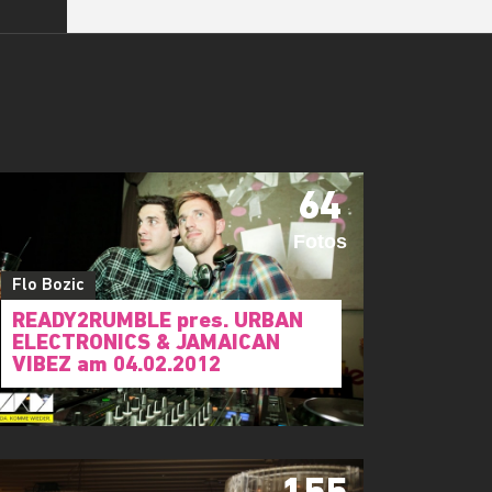
64
Fotos
Flo Bozic
READY2RUMBLE pres. URBAN
ELECTRONICS & JAMAICAN
VIBEZ am 04.02.2012