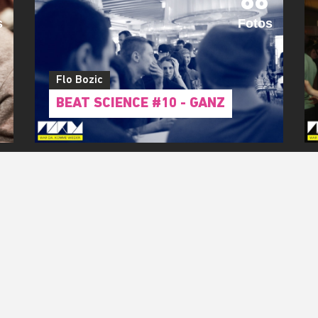
88
s
Fotos
Flo Bozic
BEAT SCIENCE #10 - GANZ
RIDE WITH US!
Immer gut unterwegs mit unserem WARDA CREWSLETTER