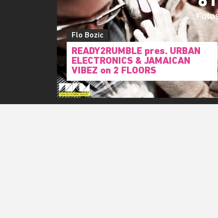
81
Foto
Flo Bozic
READY2RUMBLE pres. URBAN
ELECTRONICS & JAMAICAN
VIBEZ on 2 FLOORS
Deine Email