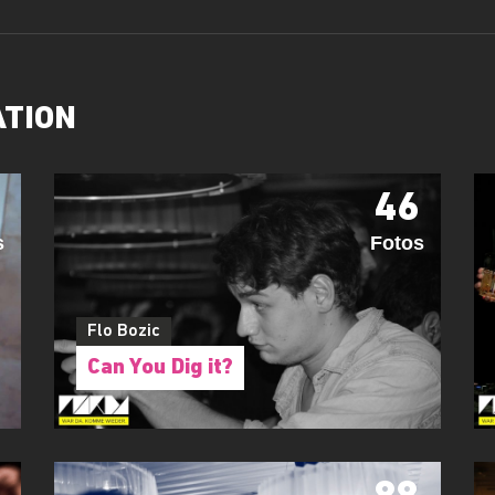
ATION
46
s
Fotos
Flo Bozic
Can You Dig it?