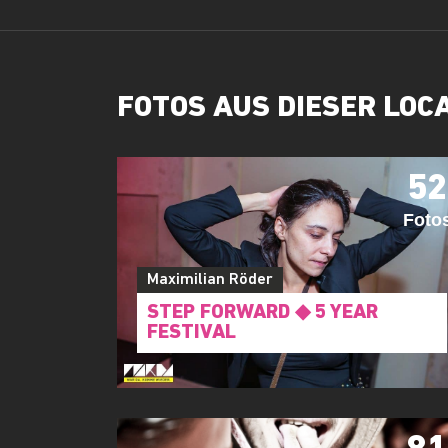
FOTOS AUS DIESER LOC
52
Foto
Maximilian Röder
STEP FORWARD ◆ 5 YEAR
FESTIVAL