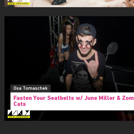
Osa Tomaschek
Fasten Your Seatbelts w/ June Miller & Zom
Cats