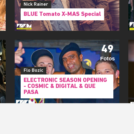
ATION
6
92
Fotos
Nick Rainer
BLUE Tomato X-MAS Special
49