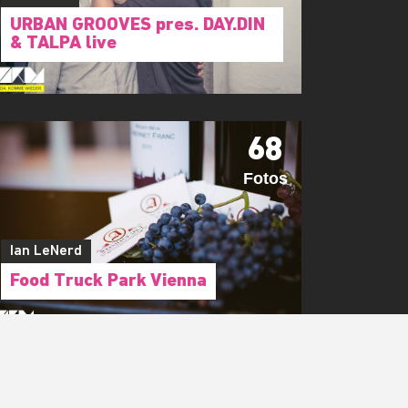
116
Fotos
Flo Bozic
URBAN GROOVES pres. DAY.DIN
& TALPA live
68