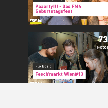
FOTOS AUS DIESER LOC
13
Fotos
Marek Majersky
Paaarty!!! - Das FM4
Geburtstagsfest
73