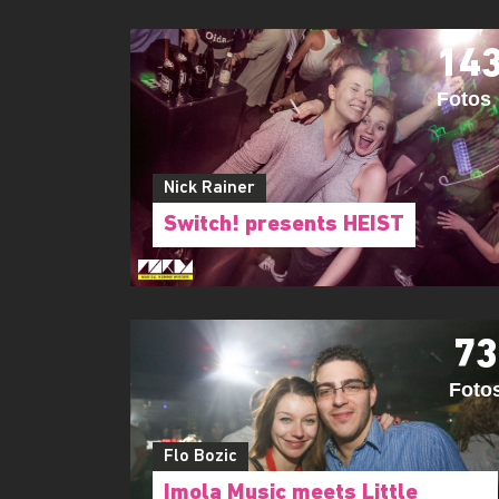
14
Fotos
Nick Rainer
Switch! presents HEIST
73
Foto
Flo Bozic
Imola Music meets Little