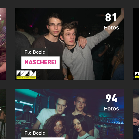
3
81
Fotos
Flo Bozic
NASCHEREI
94
s
Fotos
Flo Bozic