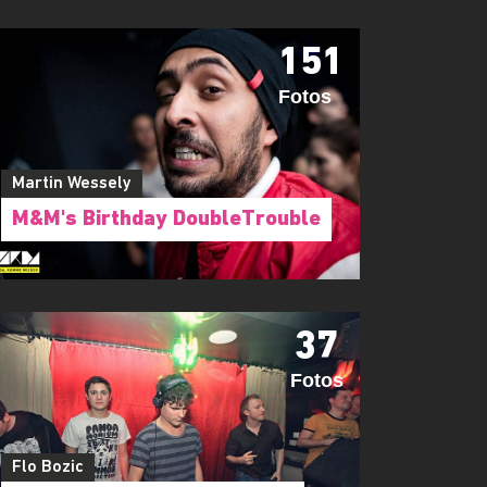
151
Fotos
Martin Wessely
M&M's Birthday DoubleTrouble
37
Fotos
Flo Bozic