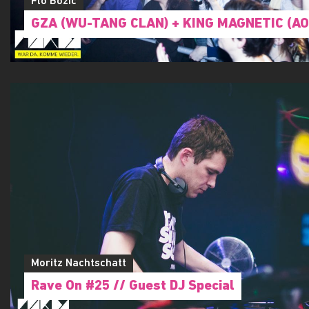
Flo Bozic
GZA (WU-TANG CLAN) + KING MAGNETIC (AO
Moritz Nachtschatt
Rave On #25 // Guest DJ Special