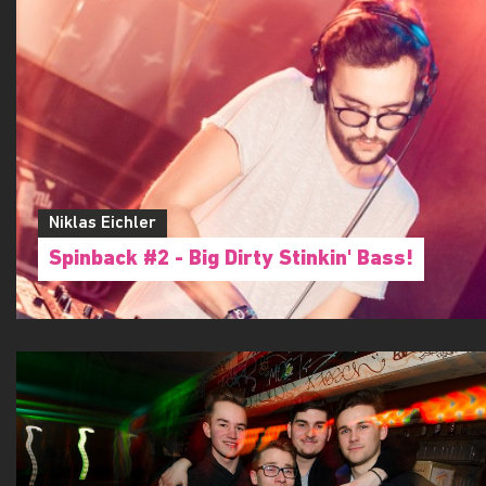
Niklas Eichler
Spinback #2 - Big Dirty Stinkin' Bass!