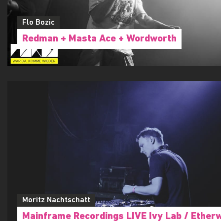
Flo Bozic
Redman + Masta Ace + Wordworth
Moritz Nachtschatt
Mainframe Recordings LIVE Ivy Lab / Ether