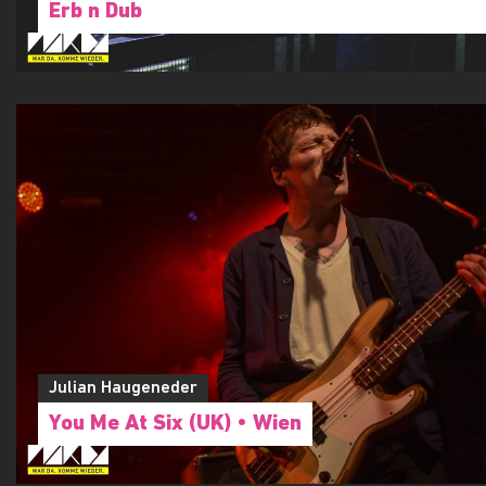
Erb n Dub
Julian Haugeneder
You Me At Six (UK) • Wien