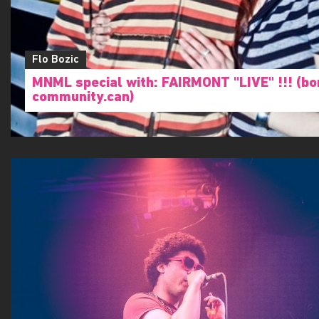
Flo Bozic
MNML special with: FAIRMONT "LIVE" !!! (bo
community.can)