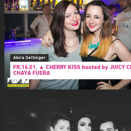
Akira Oettinger
FR.16.01. ▲ CHERRY KISS hosted by JUICY
CHAYA FUERA