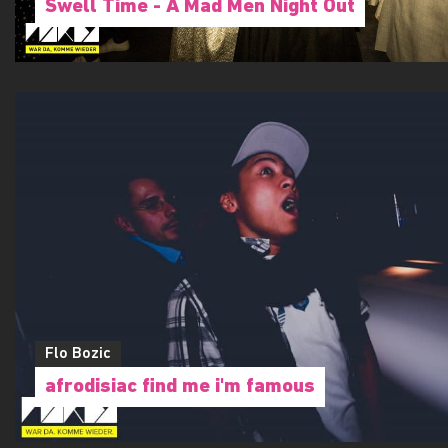
Swell Time - A Mad Men Night Out
Flo Bozic
afrodisiac find me i'm famous