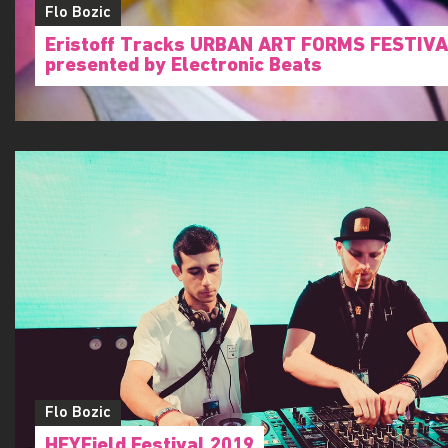
Flo Bozic
Eristoff Tracks URBAN ART FORMS FESTIVA
presented by Electronic Beats
Flo Bozic
HEYField Festival 2019