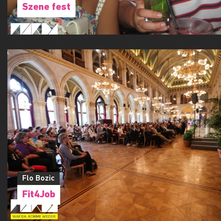
Szene fest
Flo Bozic
Fit4Job