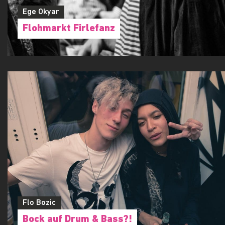
Ege Okyar
Flohmarkt Firlefanz
Flo Bozic
Bock auf Drum & Bass?!