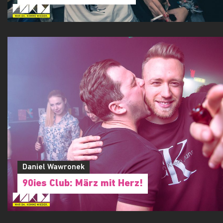
Daniel Wawronek
90ies Club: März mit Herz!