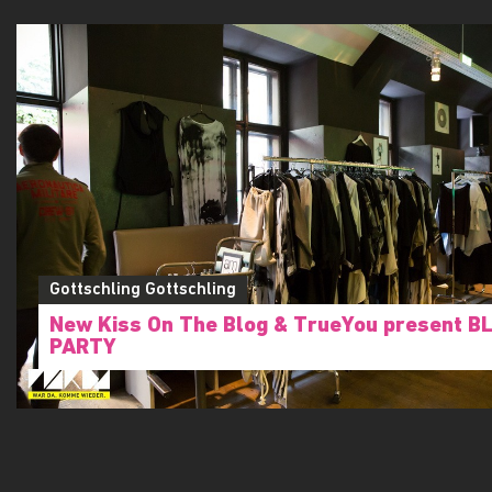
Gottschling Gottschling
New Kiss On The Blog & TrueYou present B
PARTY