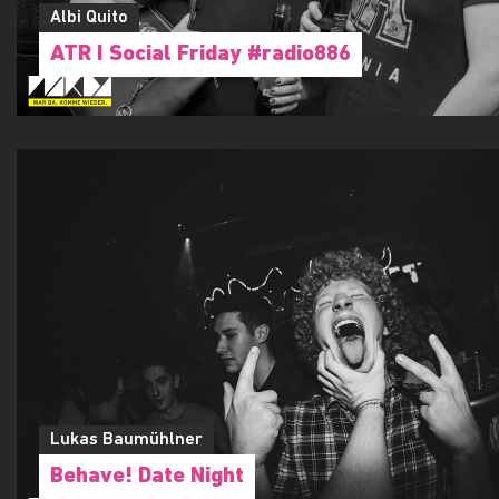
Albi Quito
ATR I Social Friday #radio886
Lukas Baumühlner
Behave! Date Night