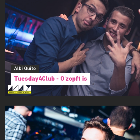
Albi Quito
Tuesday4Club - O'zopft is