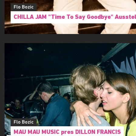
Flo Bozic
CHILLA JAM "Time To Say Goodbye" Ausste
Flo Bozic
MAU MAU MUSIC pres DILLON FRANCIS