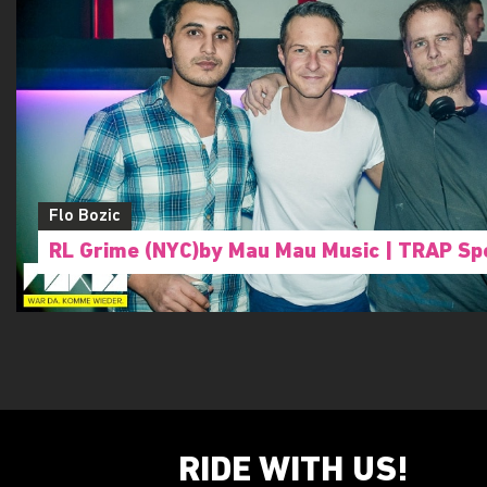
Flo Bozic
RL Grime (NYC)by Mau Mau Music | TRAP Sp
RIDE WITH US!