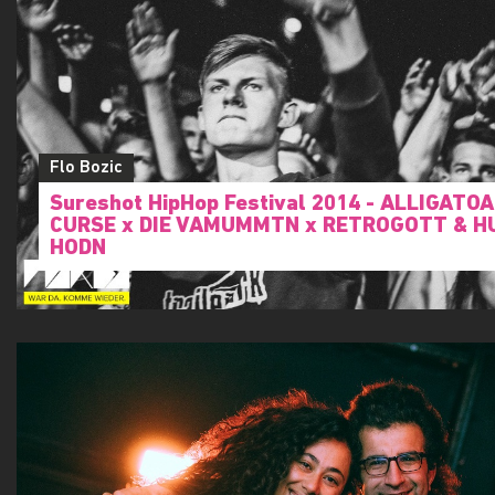
Flo Bozic
Sureshot HipHop Festival 2014 - ALLIGATOA
CURSE x DIE VAMUMMTN x RETROGOTT & H
HODN