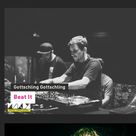
Gottschling Gottschling
Beat It