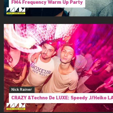
FM4 Frequency Warm Up Party
Nick Rainer
CRAZY &Techno De LUXE: Speedy J/Heiko L