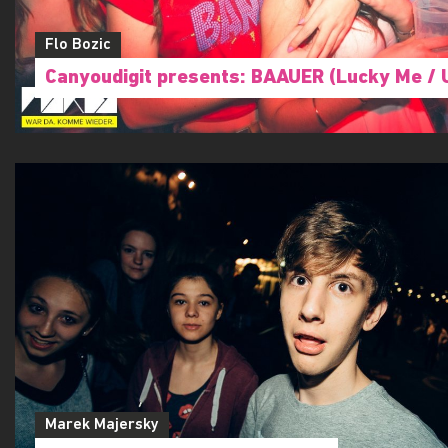
Flo Bozic
Canyoudigit presents: BAAUER (Lucky Me / 
Marek Majersky