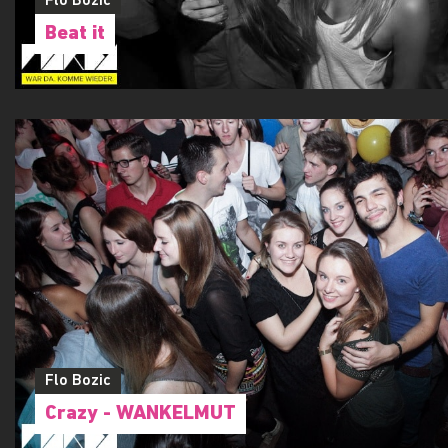
Flo Bozic
Beat it
Flo Bozic
Crazy - WANKELMUT