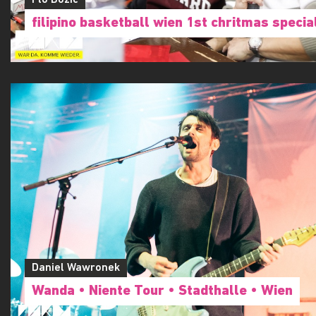
Flo Bozic
filipino basketball wien 1st chritmas specia
Daniel Wawronek
Wanda • Niente Tour • Stadthalle • Wien