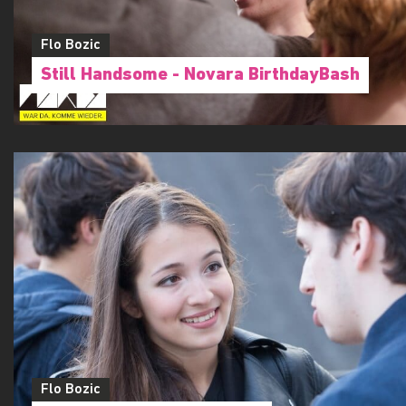
Flo Bozic
Still Handsome - Novara BirthdayBash
Flo Bozic