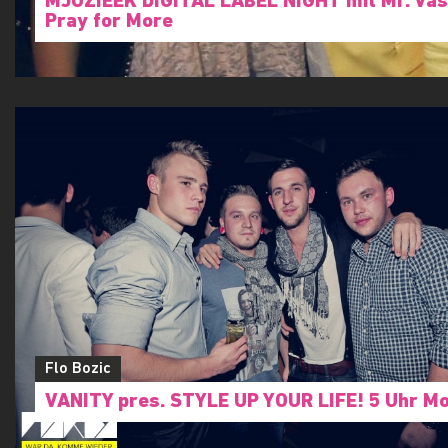
MJUZIEEK DIGITAL LABEL NIGHT mit Mr. Vas
Pray for More
Flo Bozic
VANITY pres. STYLE UP YOUR LIFE! 5 Uhr M