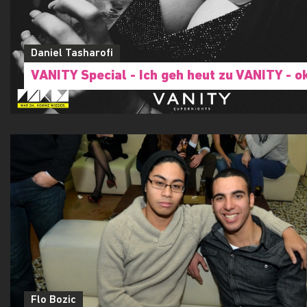
Daniel Tasharofi
VANITY Special - Ich geh heut zu VANITY - ok
Flo Bozic