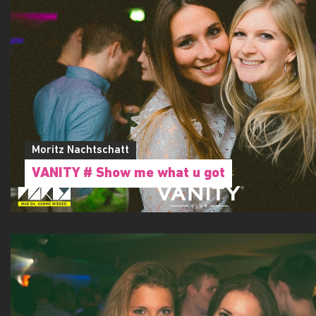
Moritz Nachtschatt
VANITY # Show me what u got