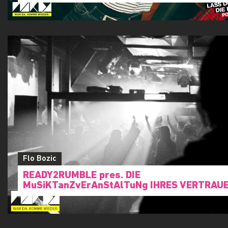
Flo Bozic
READY2RUMBLE pres. DIE
MuSiKTanZvErAnStAlTuNg IHRES VERTRAU