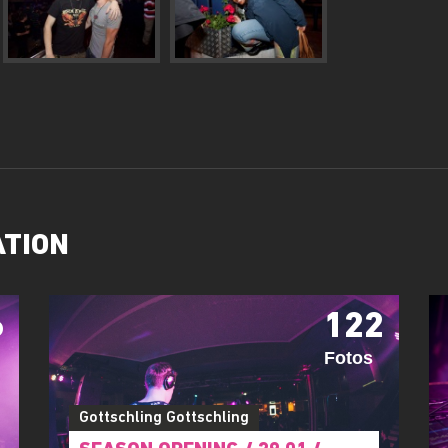
ATION
6
122
Fotos
Gottschling Gottschling