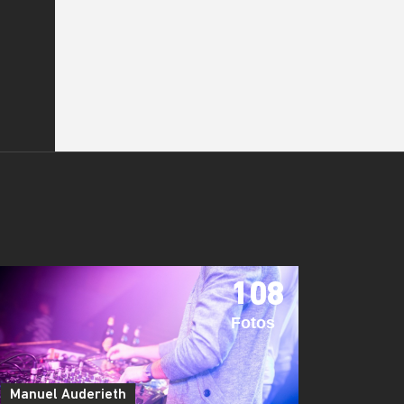
108
Fotos
Manuel Auderieth