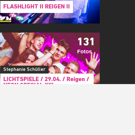
FLASHLIGHT II REIGEN II
131
Fotos
Stephanie Schüller
LICHTSPIELE / 29.04. / Reigen /
NEON SPECIAL XXL