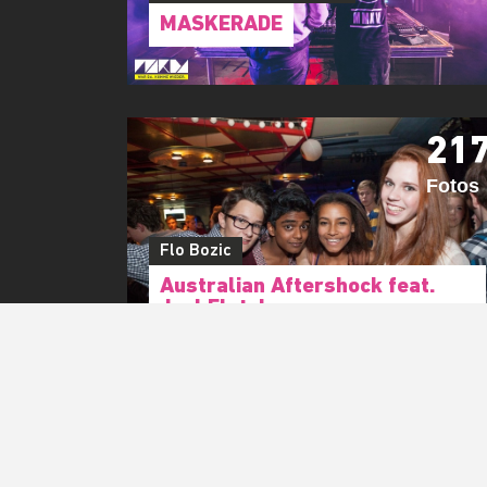
MASKERADE
21
Fotos
Flo Bozic
Australian Aftershock feat.
Joel Fletcher