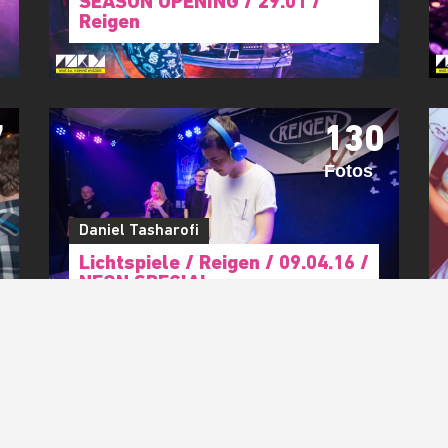
SEASON OPENING / 29.01 /
Reigen
7
130
Fotos
Daniel Tasharofi
Lichtspiele / Reigen / 09.04.16 /
NEON SPECIAL