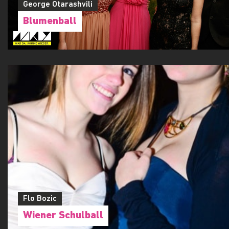
George Otarashvili
Blumenball
Flo Bozic