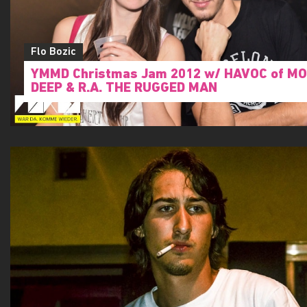
Flo Bozic
YMMD Christmas Jam 2012 w/ HAVOC of M
DEEP & R.A. THE RUGGED MAN