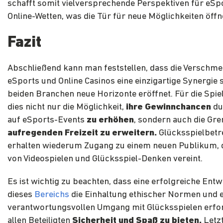
schafft somit vielversprechende Perspektiven für eSp
Online-Wetten, was die Tür für neue Möglichkeiten öffn
Fazit
Abschließend kann man feststellen, dass die Verschm
eSports und Online Casinos eine einzigartige Synergie s
beiden Branchen neue Horizonte eröffnet. Für die Spie
dies nicht nur die Möglichkeit,
ihre Gewinnchancen
du
auf eSports-Events
zu erhöhen
, sondern auch die Gre
aufregenden Freizeit zu erweitern.
Glücksspielbetr
erhalten wiederum Zugang zu einem neuen Publikum, 
von Videospielen und Glücksspiel-Denken vereint.
Es ist wichtig zu beachten, dass eine erfolgreiche Ent
dieses
Bereichs
die Einhaltung ethischer Normen und 
verantwortungsvollen Umgang mit Glücksspielen erfo
allen Beteiligten
Sicherheit und Spaß zu bieten.
Letzt