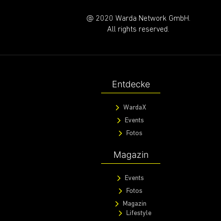
@ 2020 Warda Network GmbH.
All rights reserved.
Entdecke
WardaX
Events
Fotos
Magazin
Events
Fotos
Magazin
Lifestyle