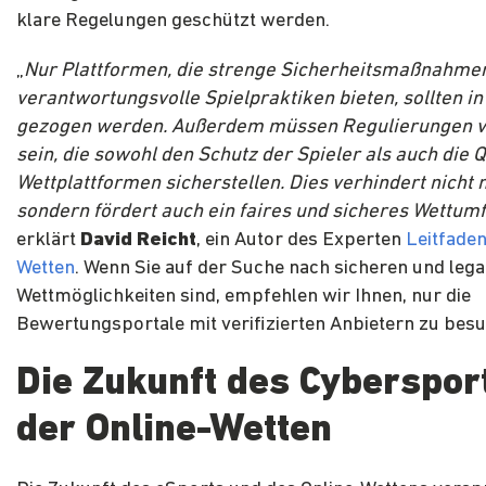
klare Regelungen geschützt werden.
„
Nur Plattformen, die strenge Sicherheitsmaßnahme
verantwortungsvolle Spielpraktiken bieten, sollten in
gezogen werden. Außerdem müssen Regulierungen 
sein, die sowohl den Schutz der Spieler als auch die Q
Wettplattformen sicherstellen. Dies verhindert nicht 
sondern fördert auch ein faires und sicheres Wettumf
erklärt
David Reicht
, ein Autor des Experten
Leitfaden
Wetten
. Wenn Sie auf der Suche nach sicheren und lega
Wettmöglichkeiten sind, empfehlen wir Ihnen, nur die
Bewertungsportale mit verifizierten Anbietern zu bes
Die Zukunft des Cyberspor
der Online-Wetten