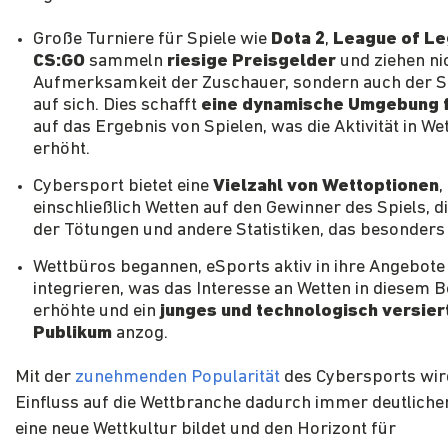
Große Turniere für Spiele wie
Dota 2
,
League of Le
CS:GO
sammeln
riesige Preisgelder
und ziehen ni
Aufmerksamkeit der Zuschauer, sondern auch der 
auf sich. Dies schafft
eine dynamische Umgebung 
auf das Ergebnis von Spielen, was die Aktivität in W
erhöht.
Cybersport bietet eine
Vielzahl von Wettoptionen
,
einschließlich Wetten auf den Gewinner des Spiels, d
der Tötungen und andere Statistiken, das besonders a
Wettbüros begannen, eSports aktiv in ihre Angebote
integrieren, was das Interesse an Wetten in diesem B
erhöhte und ein
junges und technologisch versier
Publikum
anzog.
Mit der
zunehmenden Popularität
des Cybersports wir
Einfluss auf die Wettbranche dadurch immer deutlicher
eine neue Wettkultur bildet und den Horizont für