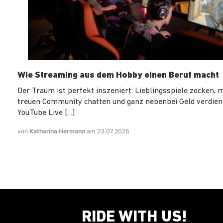
Wie Streaming aus dem Hobby einen Beruf macht
Der Traum ist perfekt inszeniert: Lieblingsspiele zocken, m
treuen Community chatten und ganz nebenbei Geld verdiene
YouTube Live […]
von
Katharina Hermann
am 23.07.2026
RIDE WITH US!