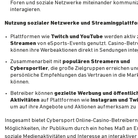
Foren und soziale Netzwerke miteinander kommuni
interagieren.
Nutzung sozialer Netzwerke und Streamingplattf
Plattformen wie
Twitch und YouTube
werden aktiv
Streamen
von eSports-Events genutzt. Casino-Betr
können ihre Werbeaktionen direkt in Sendungen inte
Zusammenarbeit mit
populären Streamern und
Cybersportler
, die große Zielgruppen erreichen u
persönliche Empfehlungen das Vertrauen in die Mar
können.
Betreiber können
gezielte Werbung und öffentlic
Aktivitäten
auf Plattformen wie
Instagram und Twi
um auf ihre Angebote und Aktionen aufmerksam zu
Insgesamt bietet Cybersport Online-Casino-Betreibern 
Möglichkeiten, ihr Publikum durch ein hohes Maß an 
soziale Medienaktivitäten und Interesse an interaktiver