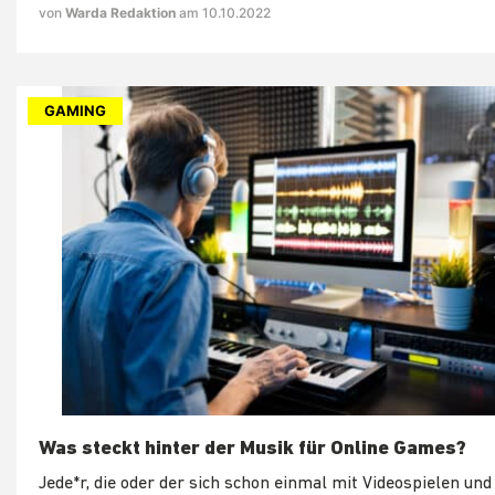
von
Warda Redaktion
am 10.10.2022
GAMING
Was steckt hinter der Musik für Online Games?
Jede*r, die oder der sich schon einmal mit Videospielen und