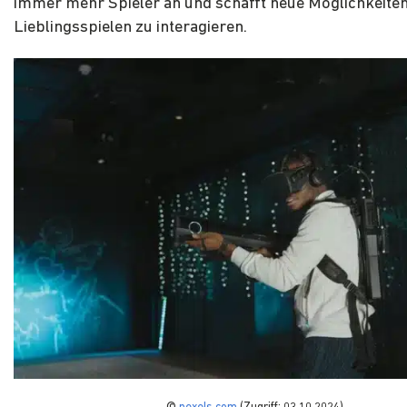
immer mehr Spieler an und schafft neue Möglichkeiten
Lieblingsspielen zu interagieren.