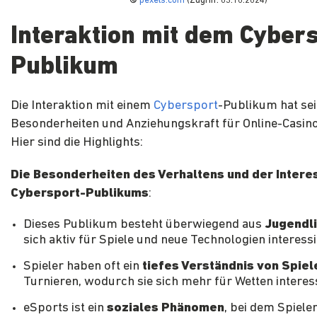
©
pexels.com
(Zugriff: 03.10.2024)
Interaktion mit dem Cyber
Publikum
Die Interaktion mit einem
Cybersport
-Publikum hat se
Besonderheiten und Anziehungskraft für Online-Casino
Hier sind die Highlights:
Die Besonderheiten des Verhaltens und der Intere
Cybersport-Publikums
:
Dieses Publikum besteht überwiegend aus
Jugendl
sich aktiv für Spiele und neue Technologien interessi
Spieler haben oft ein
tiefes Verständnis von Spiel
Turnieren, wodurch sie sich mehr für Wetten interes
eSports ist ein
soziales Phänomen
, bei dem Spiele