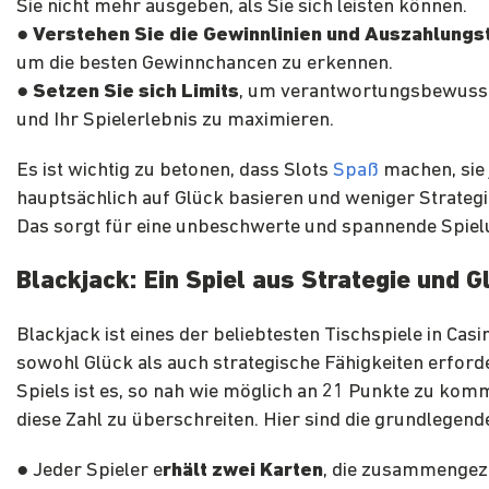
Sie nicht mehr ausgeben, als Sie sich leisten können.
●
Verstehen Sie die Gewinnlinien und Auszahlungs
um die besten Gewinnchancen zu erkennen.
●
Setzen Sie sich Limits
, um verantwortungsbewusst
und Ihr Spielerlebnis zu maximieren.
Es ist wichtig zu betonen, dass Slots
Spaß
machen, sie
hauptsächlich auf Glück basieren und weniger Strategi
Das sorgt für eine unbeschwerte und spannende Spie
Blackjack: Ein Spiel aus Strategie und G
Blackjack ist eines der beliebtesten Tischspiele in Casi
sowohl Glück als auch strategische Fähigkeiten erforde
Spiels ist es, so nah wie möglich an 21 Punkte zu kom
diese Zahl zu überschreiten. Hier sind die grundlegend
● Jeder Spieler e
rhält zwei Karten
, die zusammengez