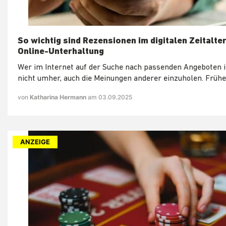
So wichtig sind Rezensionen im digitalen Zeitalter
Online-Unterhaltung
Wer im Internet auf der Suche nach passenden Angeboten 
nicht umher, auch die Meinungen anderer einzuholen. Frühe
von
Katharina Hermann
am 03.09.2025
ANZEIGE