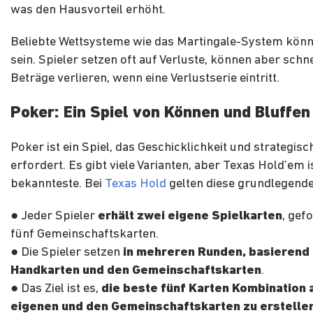
was den Hausvorteil erhöht.
Beliebte Wettsysteme wie das Martingale-System könn
sein. Spieler setzen oft auf Verluste, können aber schn
Beträge verlieren, wenn eine Verlustserie eintritt.
Poker: Ein Spiel von Können und Bluffen
Poker ist ein Spiel, das Geschicklichkeit und strategis
erfordert. Es gibt viele Varianten, aber Texas Hold’em i
bekannteste. Bei
Texas Hold
gelten diese grundlegende
● Jeder Spieler
erhält zwei eigene Spielkarten
, gef
fünf Gemeinschaftskarten.
● Die Spieler setzen
in mehreren Runden, basierend 
Handkarten und den Gemeinschaftskarten
.
● Das Ziel ist es,
die beste fünf Karten Kombination 
eigenen und den Gemeinschaftskarten zu erstellen