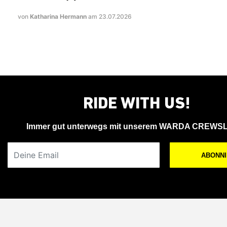
von
Katharina Hermann
am 23.07.2026
RIDE WITH US!
Immer gut unterwegs mit unserem WARDA CREWS
Deine Email
ABONN