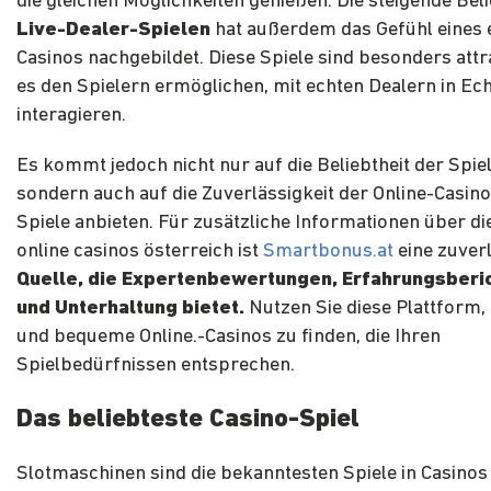
die gleichen Möglichkeiten genießen. Die steigende Beli
Live-Dealer-Spielen
hat außerdem das Gefühl eines 
Casinos nachgebildet. Diese Spiele sind besonders attra
es den Spielern ermöglichen, mit echten Dealern in Ech
interagieren.
Es kommt jedoch nicht nur auf die Beliebtheit der Spiel
sondern auch auf die Zuverlässigkeit der Online-Casinos
Spiele anbieten. Für zusätzliche Informationen über di
online casinos österreich ist
Smartbonus.at
eine zuver
Quelle, die Expertenbewertungen, Erfahrungsberi
und Unterhaltung bietet.
Nutzen Sie diese Plattform,
und bequeme Online.-Casinos zu finden, die Ihren
Spielbedürfnissen entsprechen.
Das beliebteste Casino-Spiel
Slotmaschinen sind die bekanntesten Spiele in Casinos