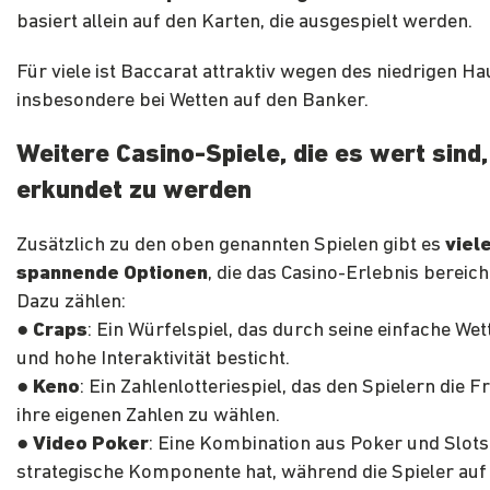
basiert allein auf den Karten, die ausgespielt werden.
Für viele ist Baccarat attraktiv wegen des niedrigen Ha
insbesondere bei Wetten auf den Banker.
Weitere Casino-Spiele, die es wert sind,
erkundet zu werden
Zusätzlich zu den oben genannten Spielen gibt es
viel
spannende Optionen
, die das Casino-Erlebnis bereic
Dazu zählen:
●
Craps
: Ein Würfelspiel, das durch seine einfache Wet
und hohe Interaktivität besticht.
●
Keno
: Ein Zahlenlotteriespiel, das den Spielern die Fr
ihre eigenen Zahlen zu wählen.
●
Video Poker
: Eine Kombination aus Poker und Slots,
strategische Komponente hat, während die Spieler auf