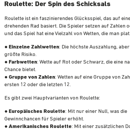
Roulette: Der Spin des Schicksals
Roulette ist ein faszinierendes Glücksspiel, das auf ei
drehenden Rad basiert. Die Spieler setzen auf Zahlen 
und das Spiel hat eine Vielzahl von Wetten, die man pla
●
Einzelne Zahlwetten
: Die höchste Auszahlung, aber
größte Risiko.
●
Farbwetten
: Wette auf Rot oder Schwarz, die eine n
Chance bietet.
●
Gruppe von Zahlen
: Wetten auf eine Gruppe von Zahl
ersten 12 oder die letzten 12.
Es gibt zwei Hauptvarianten von Roulette:
●
Europäisches Roulette
: Mit nur einer Null, was die
Gewinnchancen für Spieler erhöht.
●
Amerikanisches Roulette
: Mit einer zusätzlichen D