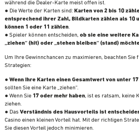
während die Dealer-Karte meist offen ist.
● Die Werte der Karten sind:
Karten von 2 bis 10 zähl
entsprechend ihrer Zahl, Bildkarten zählen als 10
können 1 oder 11 zählen
.
● Spieler können entscheiden,
ob sie eine weitere Ka
„ziehen“ (hit) oder „stehen bleiben“ (stand) möcht
Um Ihre Gewinnchancen zu maximieren, beachten Sie 
Strategien:
●
Wenn Ihre Karten einen Gesamtwert von unter 17
sollten Sie eine Karte „ziehen“.
● Wenn Sie
17 oder mehr haben
, ist es ratsam, keine 
ziehen.
● Das
Verständnis des Hausvorteils ist entscheide
Casino einen kleinen Vorteil hat. Mit der richtigen Stra
Sie diesen Vorteil jedoch minimieren.