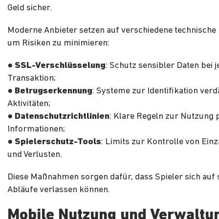
Geld sicher.
Moderne Anbieter setzen auf verschiedene technische
um Risiken zu minimieren:
●
SSL-Verschlüsselung
: Schutz sensibler Daten bei 
Transaktion;
●
Betrugserkennung
: Systeme zur Identifikation verd
Aktivitäten;
●
Datenschutzrichtlinien
: Klare Regeln zur Nutzung 
Informationen;
●
Spielerschutz-Tools
: Limits zur Kontrolle von Ein
und Verlusten.
Diese Maßnahmen sorgen dafür, dass Spieler sich auf 
Abläufe verlassen können.
Mobile Nutzung und Verwaltu