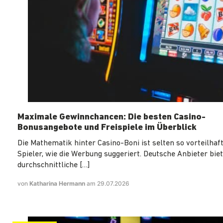
Maximale Gewinnchancen: Die besten Casino-
Bonusangebote und Freispiele im Überblick
Die Mathematik hinter Casino-Boni ist selten so vorteilhaft
Spieler, wie die Werbung suggeriert. Deutsche Anbieter biet
durchschnittliche […]
von
Katharina Hermann
am 29.07.2026