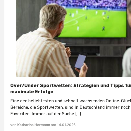
Over/Under Sportwetten: Strategien und Tipps fü
maximale Erfolge
Eine der beliebtesten und schnell wachsenden Online-Glüc
Bereiche, die Sportwetten, sind in Deutschland immer noch
Favoriten. Immer auf der Suche […]
von
Katharina Hermann
am 14.01.2026