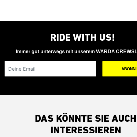
RIDE WITH US!
Immer gut unterwegs mit unserem WARDA CREWS
Deine Email
ABONN
DAS KÖNNTE SIE AUCH
INTERESSIEREN