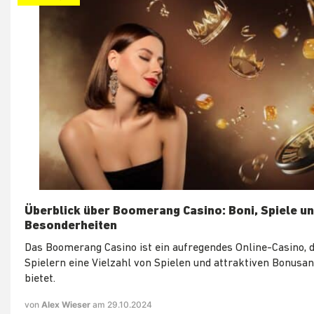
Überblick über Boomerang Casino: Boni, Spiele u
Besonderheiten
Das Boomerang Casino ist ein aufregendes Online-Casino, 
Spielern eine Vielzahl von Spielen und attraktiven Bonusa
bietet.
von
Alex Wieser
am 29.10.2024