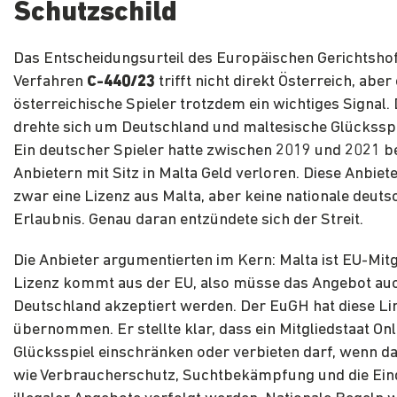
Schutzschild
Das Entscheidungsurteil des Europäischen Gerichtsho
Verfahren
C-440/23
trifft nicht direkt Österreich, aber 
österreichische Spieler trotzdem ein wichtiges Signal. 
drehte sich um Deutschland und maltesische Glücksspi
Ein deutscher Spieler hatte zwischen 2019 und 2021 be
Anbietern mit Sitz in Malta Geld verloren. Diese Anbiet
zwar eine Lizenz aus Malta, aber keine nationale deuts
Erlaubnis. Genau daran entzündete sich der Streit.
Die Anbieter argumentierten im Kern: Malta ist EU-Mitgl
Lizenz kommt aus der EU, also müsse das Angebot auc
Deutschland akzeptiert werden. Der EuGH hat diese Lin
übernommen. Er stellte klar, dass ein Mitgliedstaat Onl
Glücksspiel einschränken oder verbieten darf, wenn da
wie Verbraucherschutz, Suchtbekämpfung und die E