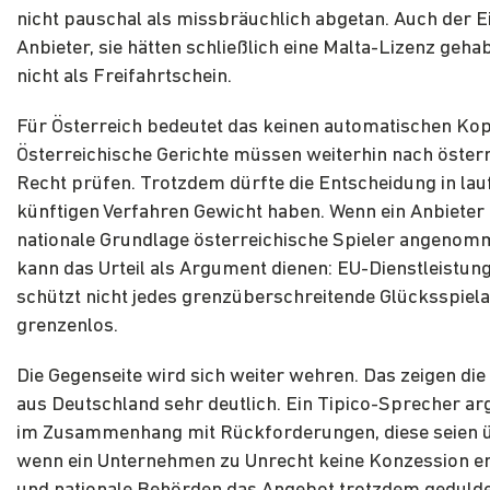
nicht pauschal als missbräuchlich abgetan. Auch der 
Anbieter, sie hätten schließlich eine Malta-Lizenz gehab
nicht als Freifahrtschein.
Für Österreich bedeutet das keinen automatischen Kop
Österreichische Gerichte müssen weiterhin nach öster
Recht prüfen. Trotzdem dürfte die Entscheidung in la
künftigen Verfahren Gewicht haben. Wenn ein Anbieter
nationale Grundlage österreichische Spieler angenom
kann das Urteil als Argument dienen: EU-Dienstleistung
schützt nicht jedes grenzüberschreitende Glücksspiel
grenzenlos.
Die Gegenseite wird sich weiter wehren. Das zeigen di
aus Deutschland sehr deutlich. Ein Tipico-Sprecher a
im Zusammenhang mit Rückforderungen, diese seien 
wenn ein Unternehmen zu Unrecht keine Konzession e