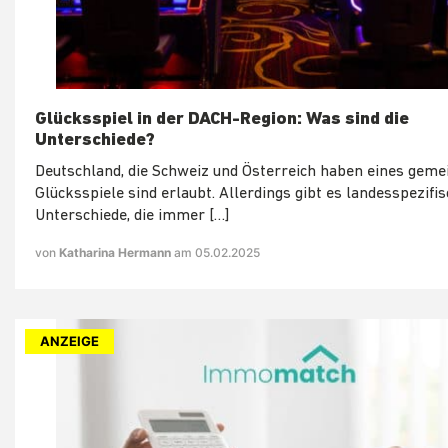
Glücksspiel in der DACH-Region: Was sind die
Unterschiede?
Deutschland, die Schweiz und Österreich haben eines gem
Glücksspiele sind erlaubt. Allerdings gibt es landesspezifis
Unterschiede, die immer […]
von
Katharina Hermann
am 05.02.2025
ANZEIGE