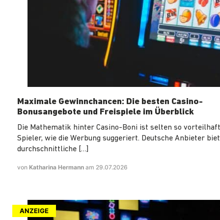
Maximale Gewinnchancen: Die besten Casino-
Bonusangebote und Freispiele im Überblick
Die Mathematik hinter Casino-Boni ist selten so vorteilhaft
Spieler, wie die Werbung suggeriert. Deutsche Anbieter biet
durchschnittliche […]
von
Katharina Hermann
am 29.07.2026
ANZEIGE