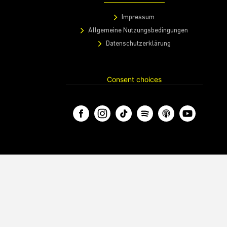
Impressum
Allgemeine Nutzungsbedingungen
Datenschutzerklärung
Consent choices