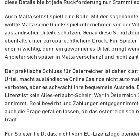
diese Details bleibt jede Rückforderung nur Stammtisc
Auch Malta selbst spielt eine Rolle. Mit der sogenannten
wollte Malta seine Glücksspielunternehmen vor der Vo
ausländischer Urteile schützen. Genau diese Schutzlogi
ebenfalls unter europarechtlichem Druck. Für Spieler 
enorm wichtig, denn ein gewonnenes Urteil bringt wen
Anbieter sich später in Malta verschanzt und nicht zahl
Der praktische Schluss für Österreicher ist daher klar
Urteil macht ausländische Online Casinos nicht automa
verboten, aber es schwächt ihre bequemste Ausrede. E
Lizenz ist kein Alles-erlaubt-Schein. Wer in Österreich 
annimmt, Boni bewirbt und Zahlungen entgegennimmt
auch die Frage gefallen lassen, ob das österreichisch r
trägt.
Für Spieler heißt das: nicht vom EU-Lizenzlogo blende