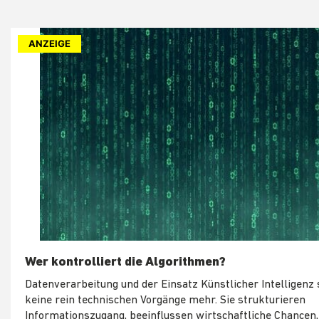
ANZEIGE
Wer kontrolliert die Algorithmen?
Datenverarbeitung und der Einsatz Künstlicher Intelligenz 
keine rein technischen Vorgänge mehr. Sie strukturieren
Informationszugang, beeinflussen wirtschaftliche Chancen