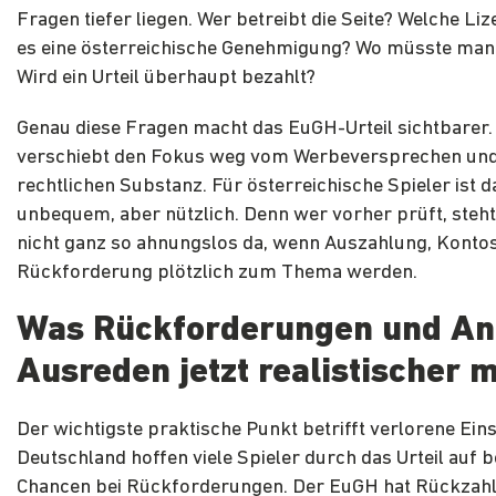
Fragen tiefer liegen. Wer betreibt die Seite? Welche Lize
es eine österreichische Genehmigung? Wo müsste man
Wird ein Urteil überhaupt bezahlt?
Genau diese Fragen macht das EuGH-Urteil sichtbarer.
verschiebt den Fokus weg vom Werbeversprechen und
rechtlichen Substanz. Für österreichische Spieler ist d
unbequem, aber nützlich. Denn wer vorher prüft, steht
nicht ganz so ahnungslos da, wenn Auszahlung, Konto
Rückforderung plötzlich zum Thema werden.
Was Rückforderungen und An
Ausreden jetzt realistischer 
Der wichtigste praktische Punkt betrifft verlorene Eins
Deutschland hoffen viele Spieler durch das Urteil auf 
Chancen bei Rückforderungen. Der EuGH hat Rückzah