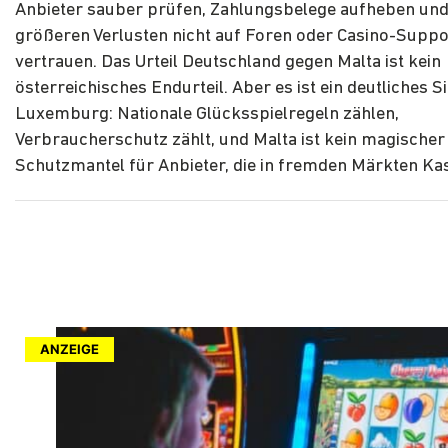
Anbieter sauber prüfen, Zahlungsbelege aufheben und
größeren Verlusten nicht auf Foren oder Casino-Suppo
vertrauen. Das Urteil Deutschland gegen Malta ist kein
österreichisches Endurteil. Aber es ist ein deutliches S
Luxemburg: Nationale Glücksspielregeln zählen,
Verbraucherschutz zählt, und Malta ist kein magischer
Schutzmantel für Anbieter, die in fremden Märkten K
ANZEIGE