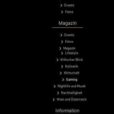
Events
Fotos
Magazin
Events
Fotos
Magazin
Lifestyle
Kritischer Blick
Kulinarik
Wirtschaft
Gaming
Nightlife und Musik
Nachhaltigkeit
Wien und Österreich
Information