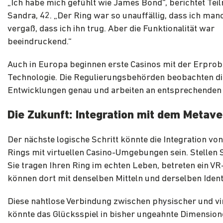
„Ich habe mich gefühlt wie James Bond“, berichtet Tei
Sandra, 42. „Der Ring war so unauffällig, dass ich ma
vergaß, dass ich ihn trug. Aber die Funktionalität war
beeindruckend.“
Auch in Europa beginnen erste Casinos mit der Erprob
Technologie. Die Regulierungsbehörden beobachten d
Entwicklungen genau und arbeiten an entsprechenden R
Die Zukunft: Integration mit dem Metav
Der nächste logische Schritt könnte die Integration vo
Rings mit virtuellen Casino-Umgebungen sein. Stellen S
Sie tragen Ihren Ring im echten Leben, betreten ein V
können dort mit denselben Mitteln und derselben Identi
Diese nahtlose Verbindung zwischen physischer und vir
könnte das Glücksspiel in bisher ungeahnte Dimension