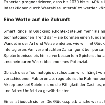
Experten prognostizieren, dass bis 2030 bis zu 40% all
Interaktionen durch Wearables unterstützt werden kön
Eine Wette auf die Zukunft
Smart Rings im Glücksspielkontext stellen mehr als nu
technologischen Trend dar – sie könnten einen funda
Wandel in der Art und Weise einleiten, wie wir mit Glüc
interagieren. Von vereinfachten Zahlungen über person
Spielerlebnisse bis hin zu verbessertem Spielerschutz
unscheinbaren Wearables enormes Potenzial.
Ob sich diese Technologie durchsetzen wird, hängt von
verschiedenen Faktoren ab: regulatorische Rahmenbe
Akzeptanz bei Spielern und die Fähigkeit der Casinos, e
und faires Umfeld zu gewährleisten.
Eines ist jedoch sicher: Die Glücksspielbranche war s