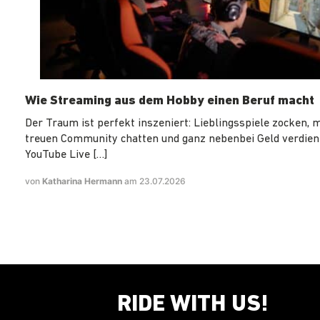
Wie Streaming aus dem Hobby einen Beruf macht
Der Traum ist perfekt inszeniert: Lieblingsspiele zocken, m
treuen Community chatten und ganz nebenbei Geld verdiene
YouTube Live […]
von
Katharina Hermann
am 23.07.2026
RIDE WITH US!