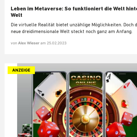
Leben im Metaverse: So funktioniert die Welt hint
Welt
Die virtuelle Realität bietet unzählige Möglichkeiten. Doch 
neue dreidimensionale Welt steckt noch ganz am Anfang.
von
Alex Wieser
am 25.02.2023
ANZEIGE