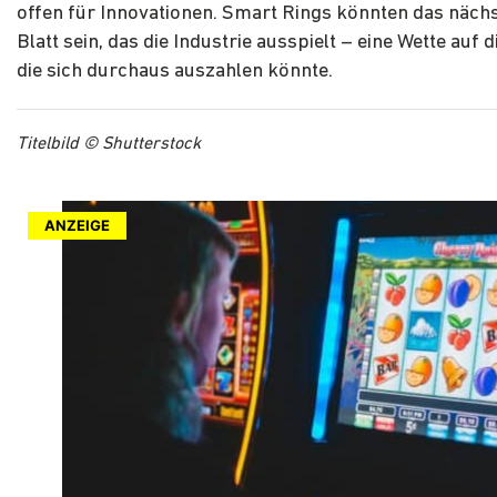
offen für Innovationen. Smart Rings könnten das näch
Blatt sein, das die Industrie ausspielt – eine Wette auf d
die sich durchaus auszahlen könnte.
Titelbild
©
Shutterstock
ANZEIGE