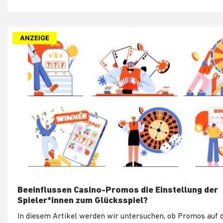
ANZEIGE
Beeinflussen Casino-Promos die Einstellung der
Spieler*innen zum Glücksspiel?
In diesem Artikel werden wir untersuchen, ob Promos auf d