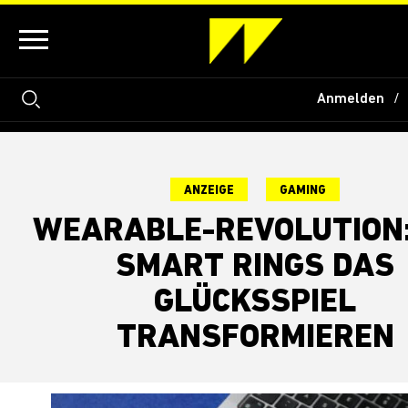
Anmelden
ANZEIGE
GAMING
WEARABLE-REVOLUTION:
SMART RINGS DAS
GLÜCKSSPIEL
TRANSFORMIEREN