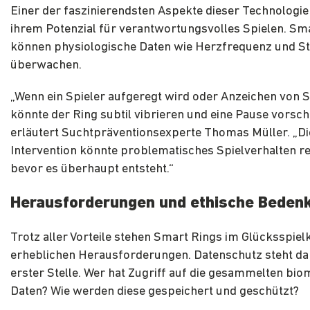
Einer der faszinierendsten Aspekte dieser Technologie l
ihrem Potenzial für verantwortungsvolles Spielen. Sm
können physiologische Daten wie Herzfrequenz und St
überwachen.
„Wenn ein Spieler aufgeregt wird oder Anzeichen von St
könnte der Ring subtil vibrieren und eine Pause vorsch
erläutert Suchtpräventionsexperte Thomas Müller. „Di
Intervention könnte problematisches Spielverhalten r
bevor es überhaupt entsteht.“
Herausforderungen und ethische Beden
Trotz aller Vorteile stehen Smart Rings im Glücksspiel
erheblichen Herausforderungen. Datenschutz steht da
erster Stelle. Wer hat Zugriff auf die gesammelten bio
Daten? Wie werden diese gespeichert und geschützt?