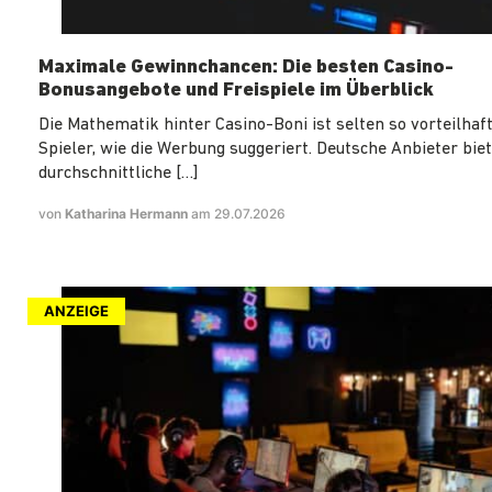
Maximale Gewinnchancen: Die besten Casino-
Bonusangebote und Freispiele im Überblick
Die Mathematik hinter Casino-Boni ist selten so vorteilhaft
Spieler, wie die Werbung suggeriert. Deutsche Anbieter biet
durchschnittliche […]
von
Katharina Hermann
am 29.07.2026
ANZEIGE