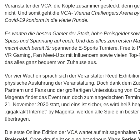
Veranstalter der VCA die Köpfe zusammengesteckt, d
enn geh
nicht. Und somit geht die
VCA- Vienna Challengers Arena b
Covid-19
konform in die vierte Runde.
Es warten die besten Gamer der Stadt, hohe Preisgelder sow
Spass und Spannung auf euch. Und das alles zum ersten Mal
macht
euch bereit für
spannende E-Sports Turniere, Free to P
VR Gaming, Fan Meet-Ups mit Influencern sowie vielen Top-
das alles ganz bequem von Zuhause aus.
Vor vier Wochen sprach sich der Veranstalter Reed Exhibiti
physische Ausführung der Veranstaltung. Doch dank dem Zu
Partnern und Fans und der großartigen Unterstützung von C
Magenta findet das Event nun doch zum angedachten Termin
21. November 2020 statt, und eins ist sicher, es wird heiß h
„gigakrakft Internet“ by Magenta, werden alle Spiele in bester
übertragen.
Die erste Online Edition der VCA wartet auf mit sagenhaften
Preisgeld
. Oben drauf gibt es eine brandneue
Xbox Series 