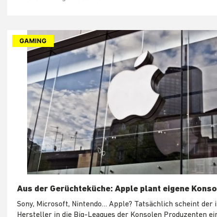
GAMING
Aus der Gerüchteküche: Apple plant eigene Konso
Sony, Microsoft, Nintendo… Apple? Tatsächlich scheint der
Hersteller in die Big-Leagues der Konsolen Produzenten ei