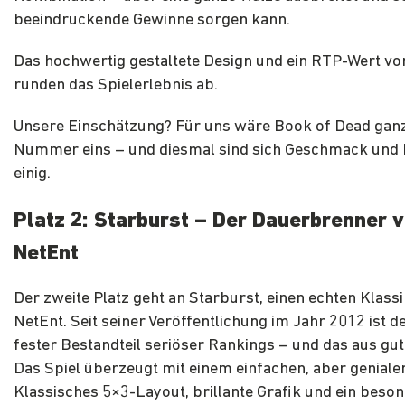
beeindruckende Gewinne sorgen kann.
Das hochwertig gestaltete Design und ein RTP-Wert v
runden das Spielerlebnis ab.
Unsere Einschätzung? Für uns wäre Book of Dead ganz
Nummer eins – und diesmal sind sich Geschmack und
einig.
Platz 2: Starburst – Der Dauerbrenner 
NetEnt
Der zweite Platz geht an Starburst, einen echten Klass
NetEnt. Seit seiner Veröffentlichung im Jahr 2012 ist de
fester Bestandteil seriöser Rankings – und das aus gu
Das Spiel überzeugt mit einem einfachen, aber geniale
Klassisches 5×3-Layout, brillante Grafik und ein beso