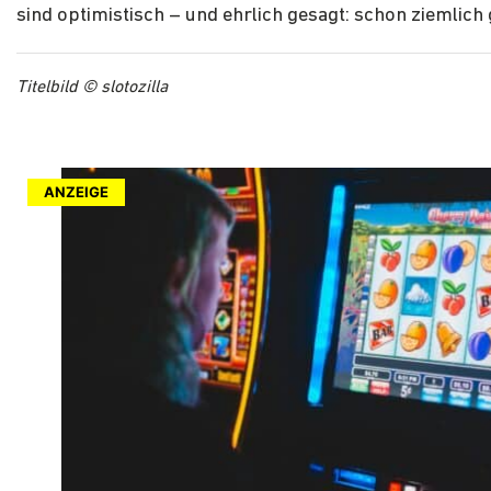
sind optimistisch – und ehrlich gesagt: schon ziemlich
Titelbild
© slotozilla
ANZEIGE