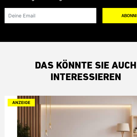
Deine Email
ABONN
DAS KÖNNTE SIE AUCH
INTERESSIEREN
ANZEIGE