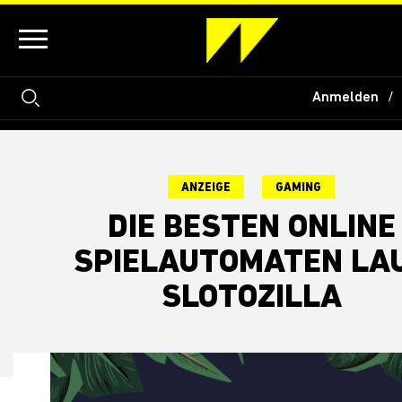
Anmelden
ANZEIGE
GAMING
DIE BESTEN ONLINE
SPIELAUTOMATEN LA
SLOTOZILLA