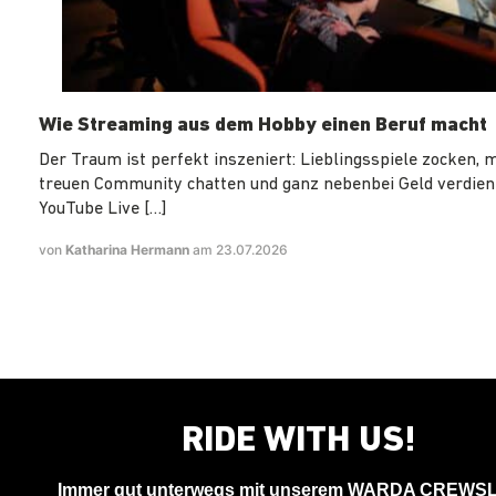
Wie Streaming aus dem Hobby einen Beruf macht
Der Traum ist perfekt inszeniert: Lieblingsspiele zocken, m
treuen Community chatten und ganz nebenbei Geld verdiene
YouTube Live […]
von
Katharina Hermann
am 23.07.2026
RIDE WITH US!
Immer gut unterwegs mit unserem WARDA CREWS